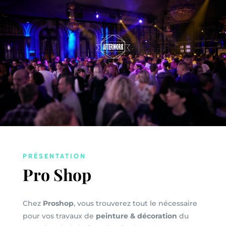
PRÉSENTATION
Pro Shop
Chez
Proshop
, vous trouverez tout le nécessaire
pour vos travaux de
peinture & décoration
du