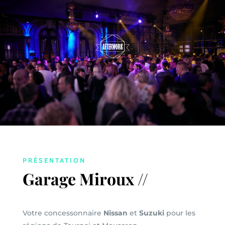
PRÉSENTATION
Garage Miroux //
Votre concessonnaire
Nissan
et
Suzuki
pour les