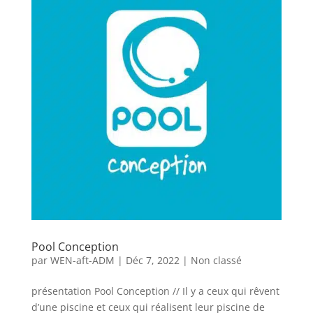
Pool Conception
par
WEN-aft-ADM
|
Déc 7, 2022
|
Non classé
présentation Pool Conception // Il y a ceux qui rêvent
d’une piscine et ceux qui réalisent leur piscine de